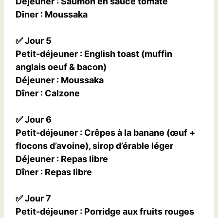
Déjeuner
:
Saumon en sauce tomate
Dîner
:
Moussaka
✅
Jour 5
Petit-déjeuner
: English toast (muffin
anglais oeuf & bacon)
Déjeuner
:
Moussaka
Dîner
:
Calzone
✅
Jour 6
Petit-déjeuner
: Crêpes à la banane (œuf +
flocons d’avoine), sirop d’érable léger
Déjeuner
: Repas libre
Dîner
: Repas libre
✅
Jour 7
Petit-déjeuner
: Porridge aux fruits rouges