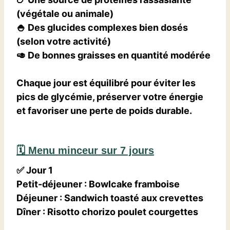
(végétale ou animale)
🍚 Des glucides complexes bien dosés
(selon votre activité)
🥑 De bonnes graisses en quantité modérée
Chaque jour est équilibré pour
éviter les
pics de glycémie
,
préserver votre énergie
et
favoriser une perte de poids durable
.
🗓️ Menu minceur sur 7 jours
✅
Jour 1
Petit-déjeuner
:
Bowlcake framboise
Déjeuner
:
Sandwich toasté aux crevettes
Dîner
:
Risotto chorizo poulet courgettes