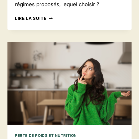
régimes proposés, lequel choisir ?
QUEL
LIRE LA SUITE
EST
LE
MEILLEUR
RÉGIME
POUR
PERDRE
DU
POIDS
DURABLEMENT
?
PERTE DE POIDS ET NUTRITION