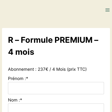
Aller
au
contenu
R – Formule PREMIUM –
4 mois
Abonnement :
237€ / 4 Mois (prix TTC)
Prénom :*
Nom :*