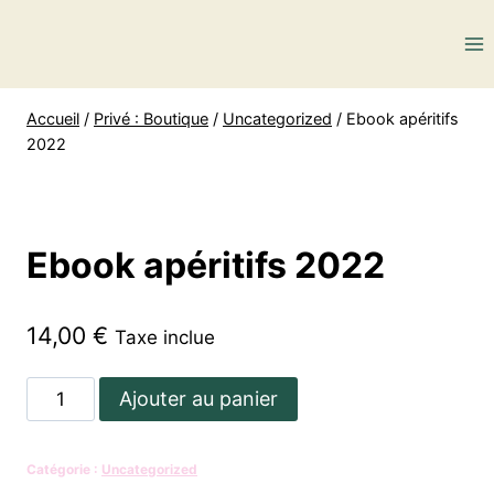
Aller
au
contenu
Accueil
/
Privé : Boutique
/
Uncategorized
/
Ebook apéritifs
2022
Ebook apéritifs 2022
14,00
€
Taxe inclue
quantité
Ajouter au panier
de
Ebook
Catégorie :
Uncategorized
apéritifs