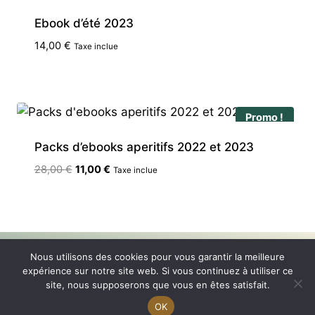
Ebook d’été 2023
14,00
€
Taxe inclue
Promo !
Packs d’ebooks aperitifs 2022 et 2023
Le
Le
28,00
€
11,00
€
Taxe inclue
prix
prix
initial
actuel
était :
est :
28,00 €.
11,00 €.
Nous utilisons des cookies pour vous garantir la meilleure
Politique de confidentialité
Connexion
expérience sur notre site web. Si vous continuez à utiliser ce
Mentions légales
site, nous supposerons que vous en êtes satisfait.
Mon compte
Conditions générales
OK