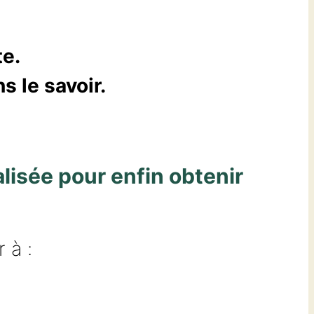
te
.
s le savoir
.
lisée pour enfin obtenir
r à :