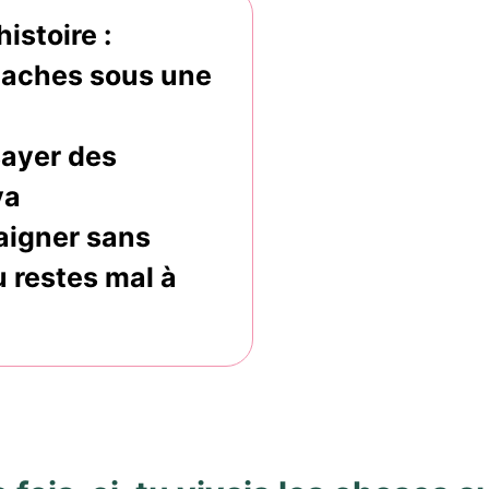
istoire :
e caches sous une
sayer des
va
baigner sans
 restes mal à