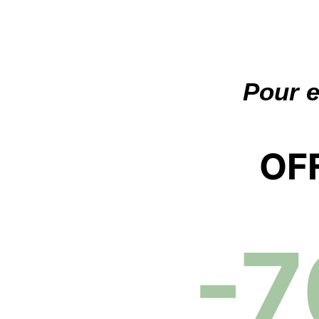
Aller
au
contenu
Pour e
OF
-