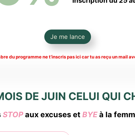
Inscription du
25 a
Je me lance
e du programme ne t’inscris pas ici car tu as reçu un mail ave
MOIS DE JUIN CELUI QUI 
s
STOP
aux excuses et
BYE
à la femm