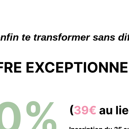
nfin te transformer sans dif
FRE EXCEPTIONNE
70%
(
39€
au li