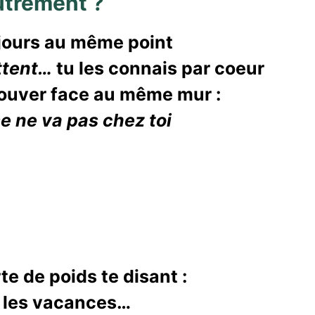
autrement ?
ujours au même point
ttent…
tu les connais par coeur
trouver face au même mur :
se ne va pas chez toi
e de poids te disant :
ès les vacances…