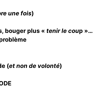
re une fois
)
ns, bouger plus «
tenir le cou
p »…
 problème
de (
et non de volonté
)
ODE