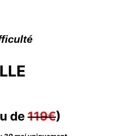
ficulté
LLE
eu de
119€
)