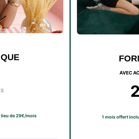
IQUE
FOR
AVEC A
is
u lieu de 29€/mois
1 mois offert inc
E