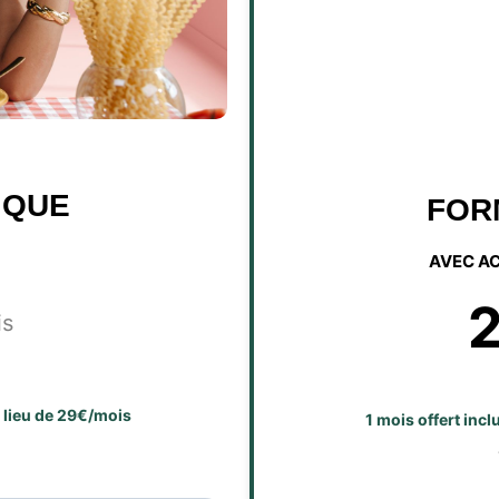
IQUE
FOR
AVEC A
is
u lieu de 29€/mois
1 mois offert inc
E