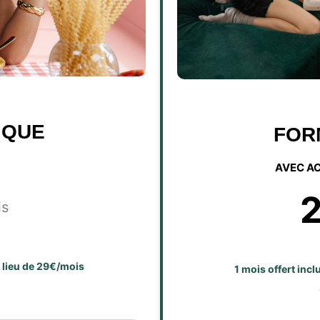
IQUE
FOR
AVEC A
is
u lieu de 29€/mois
1 mois offert inc
E