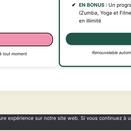
EN BONUS :
Un progra
(Zumba, Yoga et Fitne
en illimité
Renouvelable autom
à tout moment
ure expérience sur notre site web. Si vous continuez à u