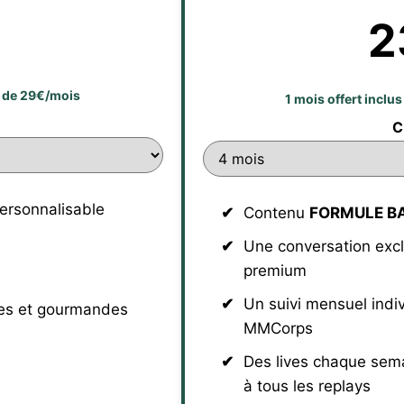
2
eu de 29€/mois
1 mois offert inclu
C
ersonnalisable
Contenu
FORMULE B
Une conversation exc
premium
Un suivi mensuel indi
des et gourmandes
MMCorps
Des lives chaque semai
à tous les replays