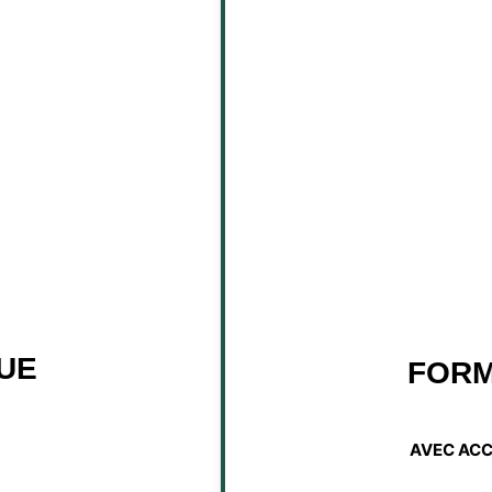
UE
FORM
AVEC AC