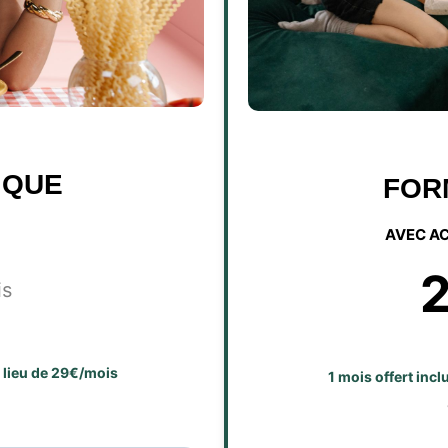
IQUE
FOR
AVEC A
is
u lieu de 29€/mois
1 mois offert inc
E