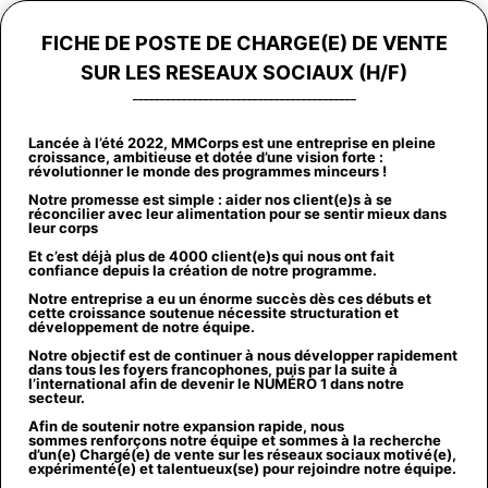
Aller
au
FICHE DE POSTE DE CHARGE(E) DE VENTE
contenu
SUR LES RESEAUX SOCIAUX (H/F)
_________________________________________
Lancée à l’été 2022, MMCorps est une entreprise en pleine
croissance, ambitieuse et dotée d’une vision forte :
révolutionner le monde des programmes minceurs !
Notre promesse est simple : aider nos client(e)s à se
réconcilier avec leur alimentation pour se sentir mieux dans
leur corps
Et c’est déjà plus de 4000 client(e)s qui nous ont fait
confiance depuis la création de notre programme.
Notre entreprise a eu un énorme succès dès ces débuts et
cette croissance soutenue nécessite structuration et
développement de notre équipe.
Notre objectif est de continuer à nous développer rapidement
dans tous les foyers francophones, puis par la suite à
l’international afin de devenir le NUMÉRO 1 dans notre
secteur.
Afin de soutenir notre expansion rapide, nous
sommes renforçons notre équipe et sommes à la recherche
d’un(e) Chargé(e) de vente sur les réseaux sociaux motivé(e),
expérimenté(e) et talentueux(se) pour rejoindre notre équipe.