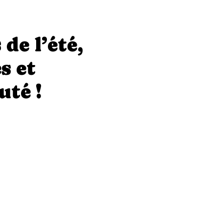
de l’été,
s et
uté !