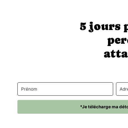
5 jours 
per
atta
*Je télécharge ma déto