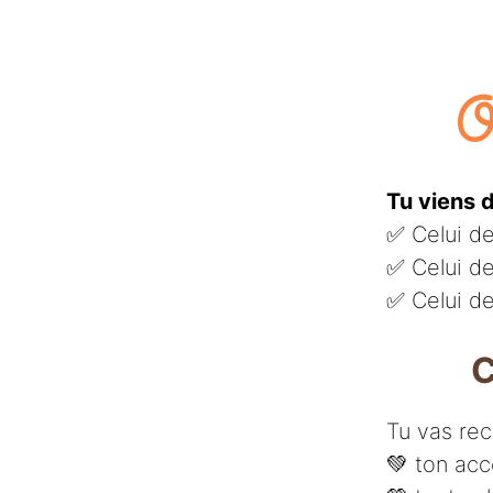
Aller
au
contenu
O
Tu viens d
✅ Celui de
✅ Celui de
✅ Celui de
C
Tu vas rec
💚​ ton a